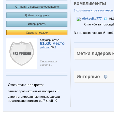
Комплименты
Отправить приватное сообщение
1 комплиментов в гостевой 
Добавить в друзья
Alekseika777
03.
Игнорировать
Спасибо за помощь!
Сделать подарок
Вы не авторизованы! Чтоб
популярность:
81630 место
рейтинг
80
?
Метки лидеров
Как получить
уровень?
Интервью
Статистика портрета:
сейчас просматривают портрет - 0
зарегистрированные пользователи
посетившие портрет за 7 дней - 0