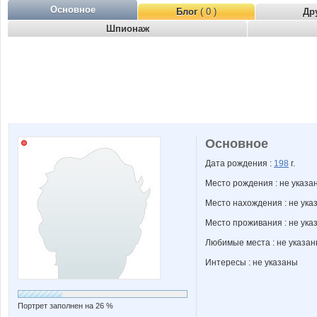
Основное
Блог
( 0 )
Др
Шпионаж
Основное
Дата рождения :
198
г.
Место рождения : не указа
Место нахождения : не ука
Место проживания : не ука
Любимые места : не указа
Интересы : не указаны
Портрет заполнен на 26 %