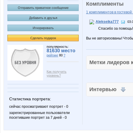
Комплименты
Отправить приватное сообщение
1 комплиментов в гостевой 
Добавить в друзья
Alekseika777
03.
Игнорировать
Спасибо за помощь!
Сделать подарок
Вы не авторизованы! Чтоб
популярность:
81630 место
рейтинг
80
?
Метки лидеров
Как получить
уровень?
Интервью
Статистика портрета:
сейчас просматривают портрет - 0
зарегистрированные пользователи
посетившие портрет за 7 дней - 0