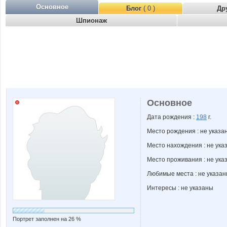
Основное
Блог
( 0 )
Др
Шпионаж
Основное
Дата рождения :
198
г.
Место рождения : не указа
Место нахождения : не ука
Место проживания : не ука
Любимые места : не указа
Интересы : не указаны
Портрет заполнен на 26 %